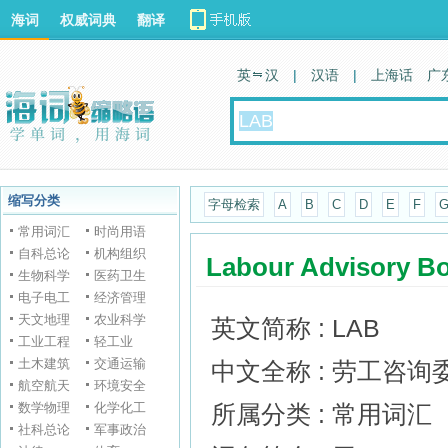
海词
权威词典
翻译
英 汉
|
汉语
|
上海话
广
缩写分类
字母检索
A
B
C
D
E
F
常用词汇
时尚用语
自科总论
机构组织
Labour Advisory B
生物科学
医药卫生
电子电工
经济管理
天文地理
农业科学
英文简称 : LAB
工业工程
轻工业
土木建筑
交通运输
中文全称 : 劳工咨询
航空航天
环境安全
数学物理
化学化工
所属分类 : 常用词汇
社科总论
军事政治