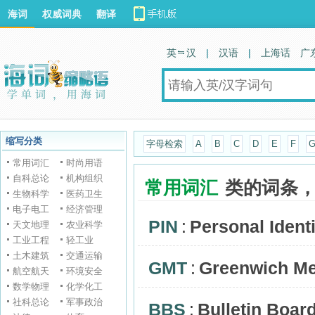
海词
权威词典
翻译
英 汉
|
汉语
|
上海话
广
缩写分类
字母检索
A
B
C
D
E
F
常用词汇
时尚用语
自科总论
机构组织
常用词汇
类的词条
生物科学
医药卫生
电子电工
经济管理
PIN
:
Personal Ident
天文地理
农业科学
工业工程
轻工业
土木建筑
交通运输
GMT
:
Greenwich M
航空航天
环境安全
数学物理
化学化工
社科总论
军事政治
BBS
:
Bulletin Boar