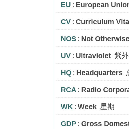
EU
:
European Unio
CV
:
Curriculum Vit
NOS
:
Not Otherwise
UV
:
Ultraviolet
紫外
HQ
:
Headquarters
RCA
:
Radio Corpora
WK
:
Week
星期
GDP
:
Gross Domest