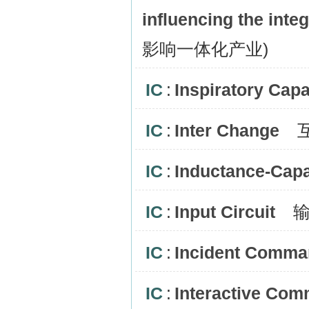
influencing the integ
影响一体化产业)
IC
:
Inspiratory Capa
IC
:
Inter Change
互
IC
:
Inductance-Cap
IC
:
Input Circuit
输
IC
:
Incident Comma
IC
:
Interactive Com