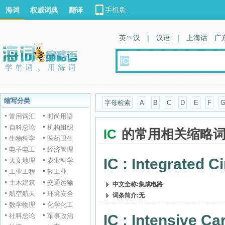
海词
权威词典
翻译
英 汉
|
汉语
|
上海话
广
缩写分类
字母检索
A
B
C
D
E
F
常用词汇
时尚用语
自科总论
机构组织
IC
的常用相关缩略
生物科学
医药卫生
电子电工
经济管理
IC : Integrated Ci
天文地理
农业科学
工业工程
轻工业
土木建筑
交通运输
中文全称:集成电路
航空航天
环境安全
词条简介:无
数学物理
化学化工
社科总论
军事政治
IC : Intensive Ca